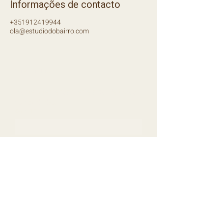
Informações de contacto
+351912419944
ola@estudiodobairro.com
NEWSLETTER
Mantém-te mensalmente a par de todas 
as novidades!
E-mail
*
Subscrever
GRUPO WHATSAPP
Junta-te ao grupo onde te vamos pondo a par de tudo!