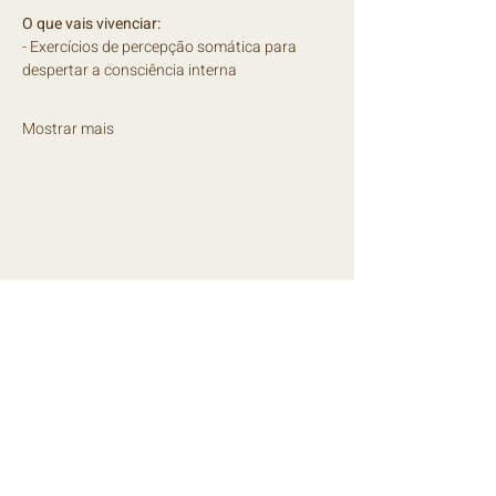
O que vais vivenciar:
- Exercícios de percepção somática para 
despertar a consciência interna
Mostrar mais
NEWSLETTER
Mantém-te mensalmente a par de todas 
as novidades!
E-mail
*
Subscrever