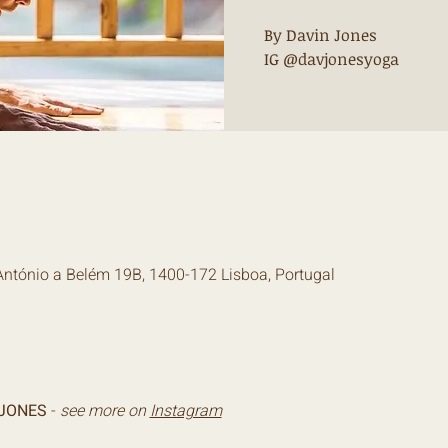
By Davin Jones
IG @davjonesyoga
 António a Belém 19B, 1400-172 Lisboa, Portugal
 JONES
 -
 see more on
Instagram