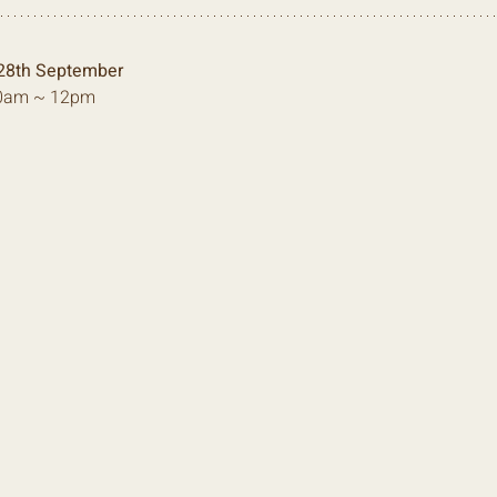
28th September
10am ~ 12pm