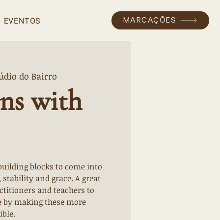
EVENTOS
MARCAÇÕES
údio do Bairro
ons with
uilding blocks to come into
stability and grace. A great
ctitioners and teachers to
ce by making these more
ible.