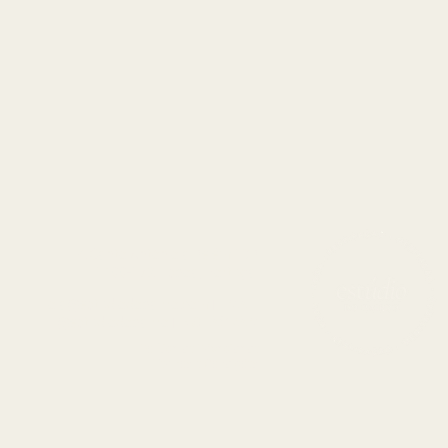
R. Santo António a Belém 19B
1400-172 Lisboa, Portugal
ola@estudiodobairro.com
|
EMAIL
@estudiodobairro |
INSTAGRAM
Política de Privacidade
Termos e Condições